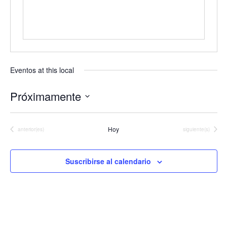
Eventos at this local
Próximamente
Seleccionar
fecha.
Hoy
Eventos
Eventos
anterior(es)
siguiente(s)
Suscribirse al calendario