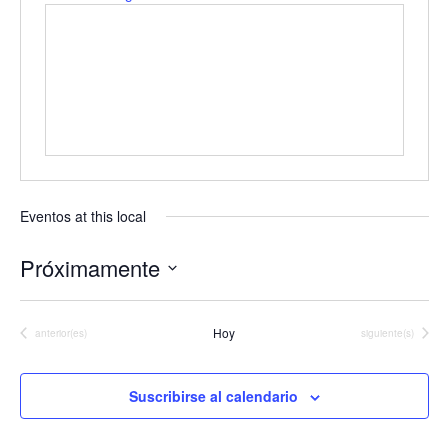
Eventos at this local
Próximamente
Seleccionar
fecha.
Hoy
Eventos
Eventos
anterior(es)
siguiente(s)
Suscribirse al calendario