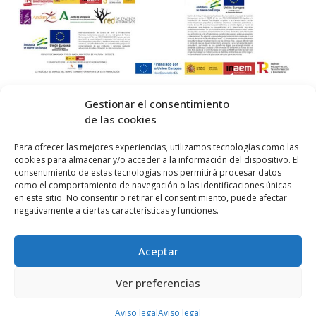
Gestionar el consentimiento
de las cookies
© 2026 Centro Internacional de Investigación Teatral · Made with
Para ofrecer las mejores experiencias, utilizamos tecnologías como las
cookies para almacenar y/o acceder a la información del dispositivo. El
by
QM
.
consentimiento de estas tecnologías nos permitirá procesar datos
como el comportamiento de navegación o las identificaciones únicas
en este sitio. No consentir o retirar el consentimiento, puede afectar
Inicio
negativamente a ciertas características y funciones.
Prensa
Aceptar
Contacta
Política de Privacidad
Ver preferencias
Política de cookies (UE)
Aviso legal
Aviso legal