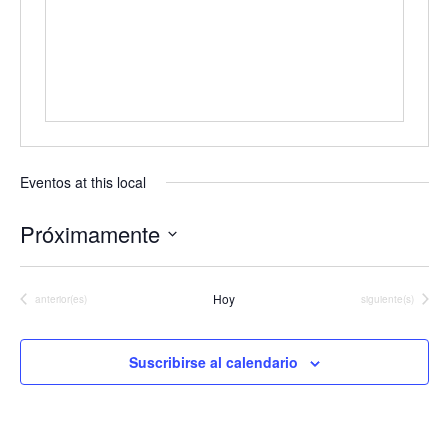
Eventos at this local
Próximamente
Seleccionar
fecha.
Hoy
Eventos
Eventos
anterior(es)
siguiente(s)
Suscribirse al calendario