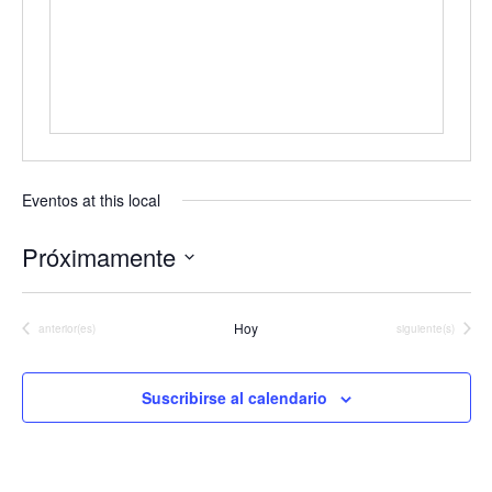
Eventos at this local
Próximamente
Seleccionar
fecha.
Hoy
Eventos
Eventos
anterior(es)
siguiente(s)
Suscribirse al calendario