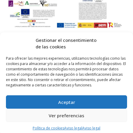
Gestionar el consentimiento
de las cookies
© 2026 Centro Internacional de Investigación Teatral · Made with
Para ofrecer las mejores experiencias, utilizamos tecnologías como las
cookies para almacenar y/o acceder a la información del dispositivo. El
by
QM
.
consentimiento de estas tecnologías nos permitirá procesar datos
como el comportamiento de navegación o las identificaciones únicas
en este sitio. No consentir o retirar el consentimiento, puede afectar
Inicio
negativamente a ciertas características y funciones.
Prensa
Aceptar
Contacta
Política de Privacidad
Ver preferencias
Política de cookies (UE)
Política de cookies
Aviso legal
Aviso legal