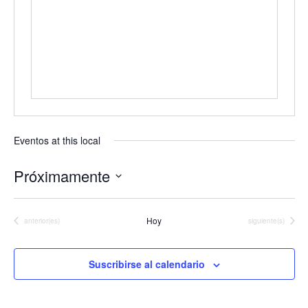
Eventos at this local
Próximamente
Seleccionar
fecha.
Hoy
Eventos
Eventos
anterior(es)
siguiente(s)
Suscribirse al calendario