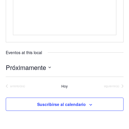
Eventos at this local
Próximamente
Seleccionar
fecha.
Hoy
Eventos
Eventos
anterior(es)
siguiente(s)
Suscribirse al calendario