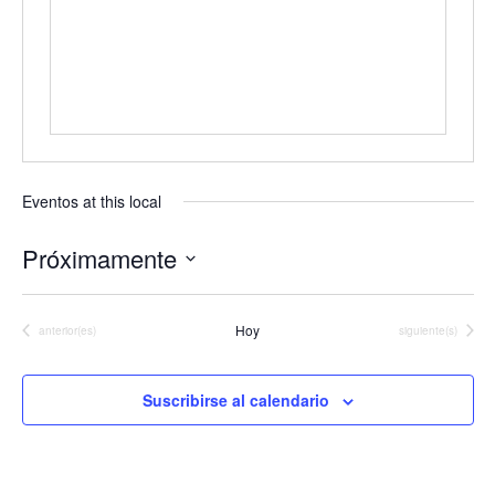
Eventos at this local
Próximamente
Seleccionar
fecha.
Hoy
Eventos
Eventos
anterior(es)
siguiente(s)
Suscribirse al calendario