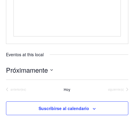
Eventos at this local
Próximamente
Seleccionar
fecha.
Hoy
Eventos
Eventos
anterior(es)
siguiente(s)
Suscribirse al calendario