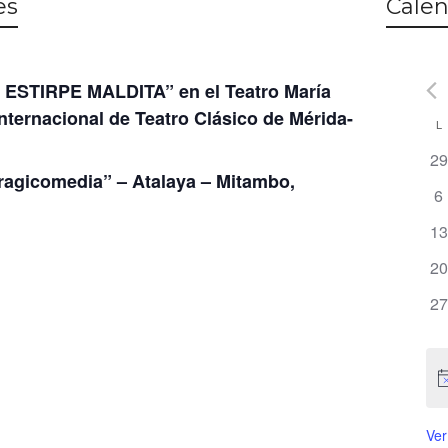
es
Calen
ESTIRPE MALDITA” en el Teatro María
Internacional de Teatro Clásico de Mérida-
L
C
0
29
d
Tragicomedia” – Atalaya – Mitambo,
ev
0
6
E
e
0
13
ev
0
20
ev
0
27
ev
Ver