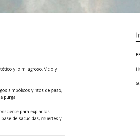
I
FE
tético y lo milagroso. Vicio y
H
6
os simbólicos y ritos de paso,
la purga.
onsciente para expiar los
A base de sacudidas, muertes y