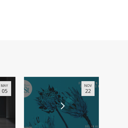
MAY
NOV
05
22