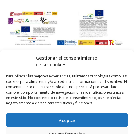
Gestionar el consentimiento
de las cookies
© 2026 Centro Internacional de Investigación Teatral · Made with
Para ofrecer las mejores experiencias, utilizamos tecnologías como las
cookies para almacenar y/o acceder a la información del dispositivo. El
by
QM
.
consentimiento de estas tecnologías nos permitirá procesar datos
como el comportamiento de navegación o las identificaciones únicas
en este sitio. No consentir o retirar el consentimiento, puede afectar
Inicio
negativamente a ciertas características y funciones.
Prensa
Aceptar
Contacta
Política de Privacidad
Ver preferencias