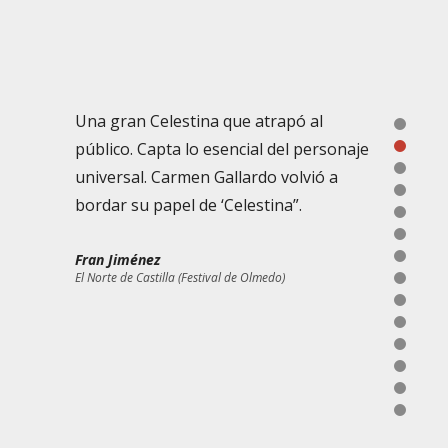
Una gran Celestina que atrapó al
1
público. Capta lo esencial del personaje
2
3
universal. Carmen Gallardo volvió a
4
bordar su papel de ‘Celestina”.
5
6
Fran Jiménez
7
El Norte de Castilla (Festival de Olmedo)
8
9
La voz de Almería (XIV Jornadas del Siglo de Oro)
Diario de Sevilla
10
Crisol (Festival de Almagro)
ABC (Castilla y León)
11
12
La Teatral
ABC de Sevilla
El Mundo
13
14
El norte de Castilla
El Correo de Andalucía
MasTeatro