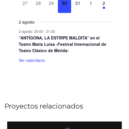
0
0
0
0
0
0
1
27
28
29
30
31
1
2
v
v
v
v
v
v
v
a
n
n
n
n
n
n
n
o
o
o
o
o
o
o
,
,
,
,
,
,
e
e
e
e
e
e
e
e
e
e
e
e
e
e
t
t
t
t
t
t
t
s
s
s
s
s
s
s
r
v
v
v
v
v
v
v
n
n
n
n
n
n
n
o
o
o
o
o
o
o
,
,
,
,
,
,
,
2 agosto
e
e
e
e
e
e
e
t
t
t
t
t
t
t
i
s
s
s
s
s
s
s
n
n
n
n
n
n
n
o
o
o
o
o
o
o
,
,
,
,
,
,
,
2 agosto -20:00
-
21:30
o
t
t
t
t
t
t
t
s
s
s
s
s
s
s
“ANTÍGONA, LA ESTIRPE MALDITA” en el
o
o
o
o
o
o
o
Teatro María Luisa -Festival Internacional de
,
,
,
,
,
,
,
d
Teatro Clásico de Mérida-
s
s
s
s
s
s
,
e
,
,
,
,
,
,
Ver calendario
E
v
e
n
Proyectos relacionados
t
o