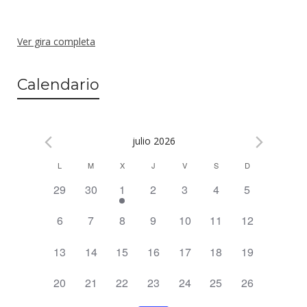
Ver gira completa
Calendario
julio 2026
L
M
X
J
V
S
D
C
0
0
1
0
0
0
0
29
30
1
2
3
4
5
a
e
e
e
e
e
e
e
l
0
0
0
0
0
0
0
6
7
8
9
10
11
12
v
v
v
v
v
v
v
e
e
e
e
e
e
e
e
e
e
e
e
e
e
e
0
0
0
0
0
0
0
13
14
15
16
17
18
19
v
v
v
v
v
v
v
n
n
n
n
n
n
n
n
e
e
e
e
e
e
e
e
e
e
e
e
e
e
t
t
t
t
t
t
t
0
0
0
0
0
0
0
20
21
22
23
24
25
26
v
v
v
v
v
v
v
n
n
n
n
n
n
n
o
o
o
o
o
o
o
d
e
e
e
e
e
e
e
e
e
e
e
e
e
e
t
t
t
t
t
t
t
s
s
,
s
s
s
s