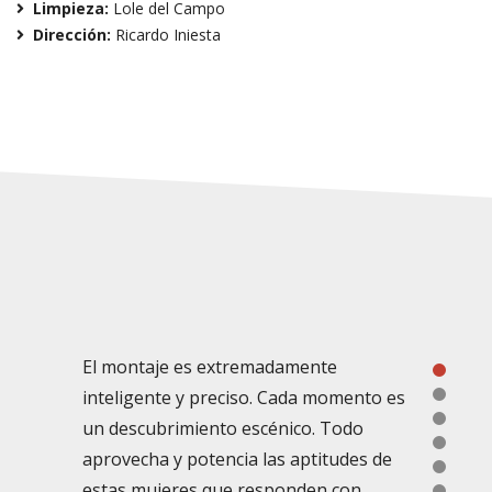
Limpieza:
Lole del Campo
Dirección:
Ricardo Iniesta
El montaje es extremadamente
Los diversos cuadros son de una belleza
1
inteligente y preciso. Cada momento es
inquietante, con momentos de magia
2
3
un descubrimiento escénico. Todo
teatral pura. El público aclamó puesto en
4
aprovecha y potencia las aptitudes de
pie.”
5
La Razón
estas mujeres que responden con