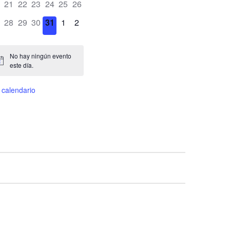
0
0
0
0
0
0
21
22
23
24
25
26
entos,
eventos,
eventos,
eventos,
eventos,
eventos,
eventos,
0
0
0
0
0
0
28
29
30
31
1
2
entos,
eventos,
eventos,
eventos,
eventos,
eventos,
eventos,
No hay ningún evento
este día.
 calendario