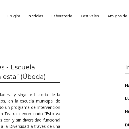
En gira
Noticias
Laboratorio
Festivales
Amigos de
s - Escuela
I
niesta” (Úbeda)
F
era y singular historia de la
L
tos, en la escuela municipal de
ado un programa de Intervención
H
ón Teatral denominado “Esto va
 con y sin diversidad funcional
D
a la Diversidad a través de una