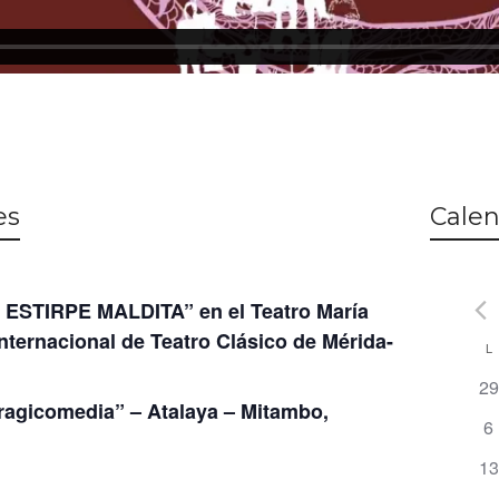
es
Calen
ESTIRPE MALDITA” en el Teatro María
Internacional de Teatro Clásico de Mérida-
L
C
0
29
d
Tragicomedia” – Atalaya – Mitambo,
ev
0
6
E
e
0
13
ev