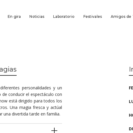
En gira
Noticias
Laboratorio
Festivales
Amigos de
Magias
I
iferentes personalidades y un
F
o de conducir el espectáculo con
how está dirigido para todos los
L
tros. Una magia fresca y actúal
 una divertida tarde en familia.
H
D