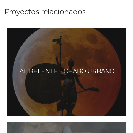
t
Proyectos relacionados
o
s
AL RELENTE – CHARO URBANO