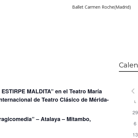
Ballet Carmen Roche(Madrid)
Calen
ESTIRPE MALDITA” en el Teatro María
Internacional de Teatro Clásico de Mérida-
L
C
0
29
d
Tragicomedia” – Atalaya – Mitambo,
ev
0
6
E
e
0
13