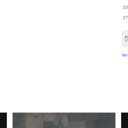
ev
0
20
ev
0
27
ev
Ver