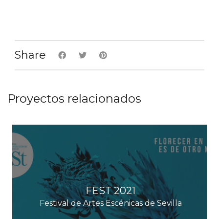
e
,
,
,
,
,
,
,
E
v
Share
e
n
t
Proyectos relacionados
o
s
FEST 2021
Festival de Artes Escénicas de Sevilla