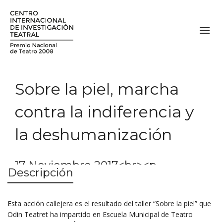
Sobre la piel, marcha
contra la indiferencia y
la deshumanización
17 Noviembre 2017<br><p
Descripción
class="subtispecial"><a
href="/programacion/rompiendo-
Esta acción callejera es el resultado del taller “Sobre la piel” que
barreras/"><em>Rompiendo
Odin Teatret ha impartido en Escuela Municipal de Teatro
barreras</em></a></p>