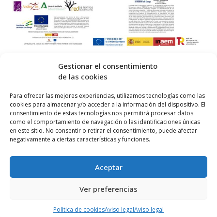
Gestionar el consentimiento
de las cookies
© 2026 Centro Internacional de Investigación Teatral · Made with
Para ofrecer las mejores experiencias, utilizamos tecnologías como las
cookies para almacenar y/o acceder a la información del dispositivo. El
by
QM
.
consentimiento de estas tecnologías nos permitirá procesar datos
como el comportamiento de navegación o las identificaciones únicas
en este sitio. No consentir o retirar el consentimiento, puede afectar
Inicio
negativamente a ciertas características y funciones.
Prensa
Aceptar
Contacta
Política de Privacidad
Ver preferencias
Política de cookies (UE)
Política de cookies
Aviso legal
Aviso legal