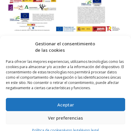
Gestionar el consentimiento
de las cookies
© 2026 Centro Internacional de Investigación Teatral · Made with
Para ofrecer las mejores experiencias, utilizamos tecnologías como las
cookies para almacenar y/o acceder a la información del dispositivo. El
by
QM
.
consentimiento de estas tecnologías nos permitirá procesar datos
como el comportamiento de navegación o las identificaciones únicas
en este sitio. No consentir o retirar el consentimiento, puede afectar
Inicio
negativamente a ciertas características y funciones.
Prensa
Aceptar
Contacta
Política de Privacidad
Ver preferencias
Política de cookies (UE)
Política de cookies
Aviso legal
Aviso legal