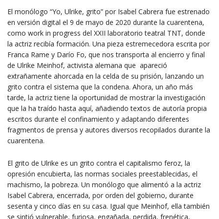
El monólogo “Yo, Ulrike, grito” por Isabel Cabrera fue estrenado
en versión digital el 9 de mayo de 2020 durante la cuarentena,
como work in progress del XXII laboratorio teatral TNT, donde
la actriz recibía formación. Una pieza estremecedora escrita por
Franca Rame y Darío Fo, que nos transporta al encierro y final
de Ulrike Meinhof, activista alemana que apareció
extrañamente ahorcada en la celda de su prisión, lanzando un
grito contra el sistema que la condena. Ahora, un año más
tarde, la actriz tiene la oportunidad de mostrar la investigación
que la ha traído hasta aquí, añadiendo textos de autoría propia
escritos durante el confinamiento y adaptando diferentes
fragmentos de prensa y autores diversos recopilados durante la
cuarentena.
El grito de Ulrike es un grito contra el capitalismo feroz, la
opresión encubierta, las normas sociales preestablecidas, el
machismo, la pobreza. Un monólogo que alimentó a la actriz
Isabel Cabrera, encerrada, por orden del gobierno, durante
sesenta y cinco días en su casa. Igual que Meinhof, ella también
se sintió vulnerable, furiosa, engañada, perdida, frenética,