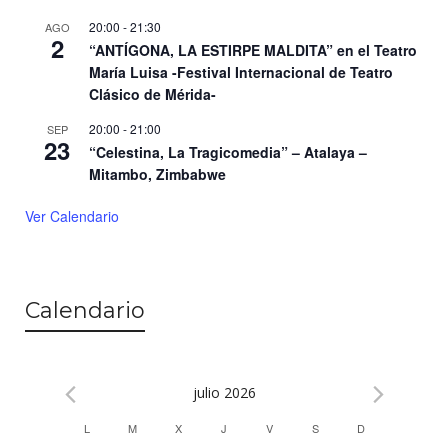
20:00
-
21:30
AGO
2
“ANTÍGONA, LA ESTIRPE MALDITA” en el Teatro
María Luisa -Festival Internacional de Teatro
Clásico de Mérida-
20:00
-
21:00
SEP
23
“Celestina, La Tragicomedia” – Atalaya –
Mitambo, Zimbabwe
Ver Calendario
Calendario
julio 2026
L
M
X
J
V
S
D
C