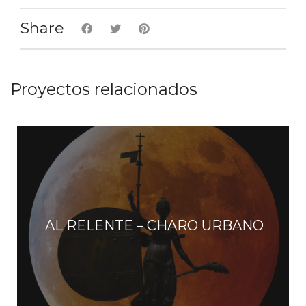
v
Share
e
n
t
Proyectos relacionados
o
s
AL RELENTE – CHARO URBANO