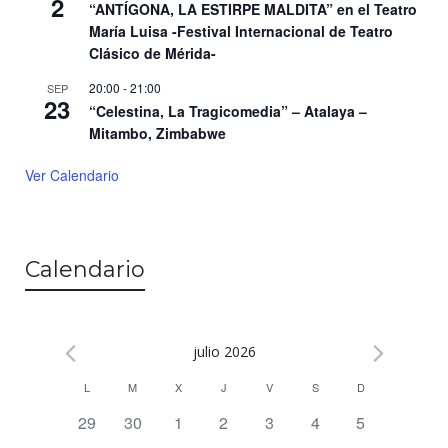
2
“ANTÍGONA, LA ESTIRPE MALDITA” en el Teatro
María Luisa -Festival Internacional de Teatro
Clásico de Mérida-
20:00
-
21:00
SEP
23
“Celestina, La Tragicomedia” – Atalaya –
Mitambo, Zimbabwe
Ver Calendario
Calendario
julio 2026
L
M
X
J
V
S
D
C
0
0
0
0
0
0
0
29
30
1
2
3
4
5
a
e
e
e
e
e
e
e