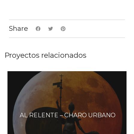
E
v
Share
e
n
t
Proyectos relacionados
o
s
AL RELENTE – CHARO URBANO