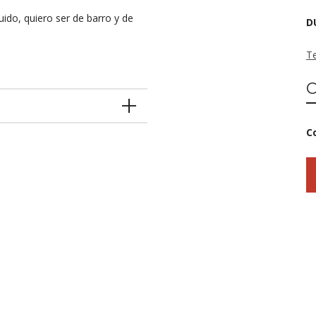
ido, quiero ser de barro y de
D
T
C