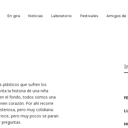
En gira
Noticias
Laboratorio
Festivales
Amigos de
I
 plásticos que sufren los
ta la historia de una niña
e en el fondo, todos somos una
F
enen corazón. Por ahí recorre
teriosa, pero muy cotidiana.
L
onoce, pero muy pocos se paran.
r preguntas.
H